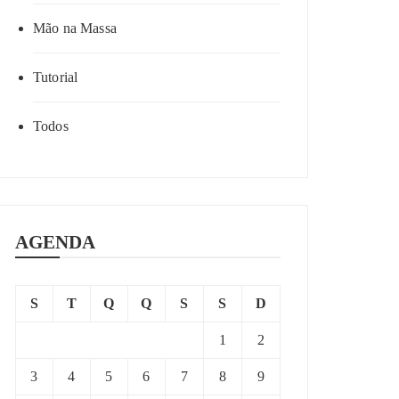
Mão na Massa
Tutorial
Todos
AGENDA
S
T
Q
Q
S
S
D
1
2
3
4
5
6
7
8
9